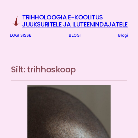
TRIHHOLOOGIA E-KOOLITUS
JUUKSURITELE JA ILUTEENINDAJATELE
LOGI SISSE
BLOGI
Blogi
Silt:
trihhoskoop